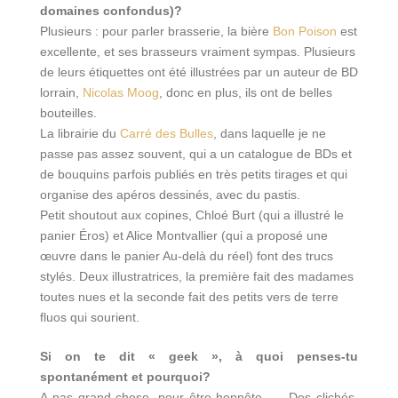
domaines confondus)?
Plusieurs : pour parler brasserie, la bière
Bon Poison
est
excellente, et ses brasseurs vraiment sympas. Plusieurs
de leurs étiquettes ont été illustrées par un auteur de BD
lorrain,
Nicolas Moog
, donc en plus, ils ont de belles
bouteilles.
La librairie du
Carré des Bulles
, dans laquelle je ne
passe pas assez souvent, qui a un catalogue de BDs et
de bouquins parfois publiés en très petits tirages et qui
organise des apéros dessinés, avec du pastis.
Petit shoutout aux copines, Chloé Burt (qui a illustré le
panier Éros) et Alice Montvallier (qui a proposé une
œuvre dans le panier Au-delà du réel) font des trucs
stylés. Deux illustratrices, la première fait des madames
toutes nues et la seconde fait des petits vers de terre
fluos qui sourient.
Si on te dit « geek », à quoi penses-tu
spontanément et pourquoi?
A pas grand-chose, pour être honnête. … Des clichés,