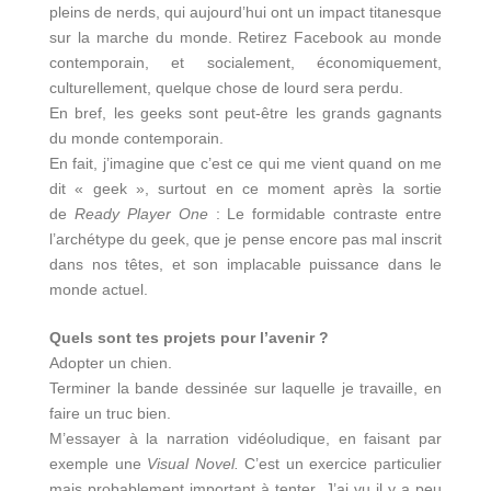
pleins de nerds, qui aujourd’hui ont un impact titanesque
sur la marche du monde. Retirez Facebook au monde
contemporain, et socialement, économiquement,
culturellement, quelque chose de lourd sera perdu.
En bref, les geeks sont peut-être les grands gagnants
du monde contemporain.
En fait, j’imagine que c’est ce qui me vient quand on me
dit « geek », surtout en ce moment après la sortie
de
Ready Player One
: Le formidable contraste entre
l’archétype du geek, que je pense encore pas mal inscrit
dans nos têtes, et son implacable puissance dans le
monde actuel.
Quels sont tes projets pour l’avenir ?
Adopter un chien.
Terminer la bande dessinée sur laquelle je travaille, en
faire un truc bien.
M’essayer à la narration vidéoludique, en faisant par
exemple une
Visual Novel.
C’est un exercice particulier
mais probablement important à tenter. J’ai vu il y a peu