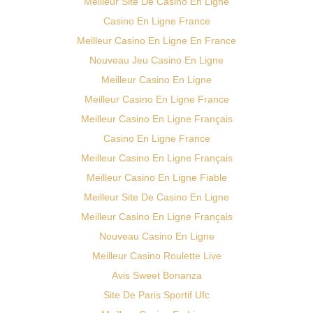
Meilleur Site De Casino En Ligne
Casino En Ligne France
Meilleur Casino En Ligne En France
Nouveau Jeu Casino En Ligne
Meilleur Casino En Ligne
Meilleur Casino En Ligne France
Meilleur Casino En Ligne Français
Casino En Ligne France
Meilleur Casino En Ligne Français
Meilleur Casino En Ligne Fiable
Meilleur Site De Casino En Ligne
Meilleur Casino En Ligne Français
Nouveau Casino En Ligne
Meilleur Casino Roulette Live
Avis Sweet Bonanza
Site De Paris Sportif Ufc