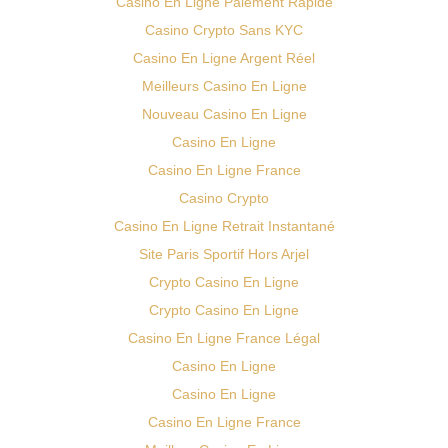
Casino En Ligne Paiement Rapide
Casino Crypto Sans KYC
Casino En Ligne Argent Réel
Meilleurs Casino En Ligne
Nouveau Casino En Ligne
Casino En Ligne
Casino En Ligne France
Casino Crypto
Casino En Ligne Retrait Instantané
Site Paris Sportif Hors Arjel
Crypto Casino En Ligne
Crypto Casino En Ligne
Casino En Ligne France Légal
Casino En Ligne
Casino En Ligne
Casino En Ligne France